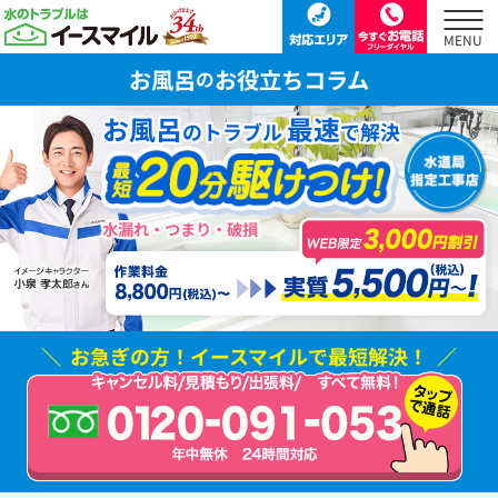
お風呂
お役立ちコラム
の
お風呂
最速
のトラブル
で解決
水漏れ・つまり・破損
お急ぎの方！
イースマイルで最短解決！