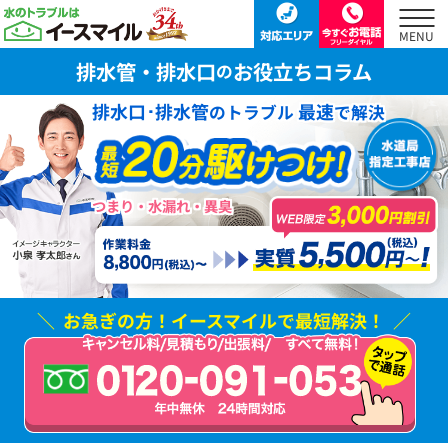
排水管・排水口
お役立ちコラム
の
排水口･排水管
最速
のトラブル
で解決
つまり・水漏れ・異臭
お急ぎの方！
イースマイルで最短解決！