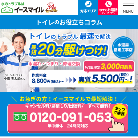
トイレ
お役立ちコラム
の
トイレ
最速
のトラブル
で解決
水漏れ・つまり・修理交換
お急ぎの方！
イースマイルで最短解決！