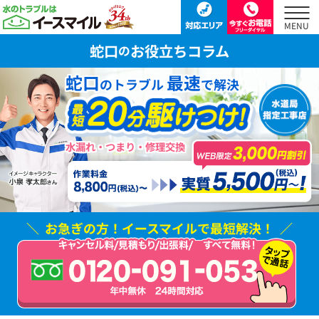
蛇口
お役立ちコラム
の
蛇口
最速
のトラブル
で解決
水漏れ・つまり・修理交換
お急ぎの方！
イースマイルで最短解決！