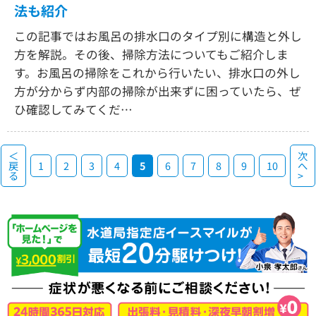
法も紹介
この記事ではお風呂の排水口のタイプ別に構造と外し
方を解説。その後、掃除方法についてもご紹介しま
す。お風呂の掃除をこれから行いたい、排水口の外し
方が分からず内部の掃除が出来ずに困っていたら、ぜ
ひ確認してみてくだ…
＜
次
戻
1
2
3
4
5
6
7
8
9
10
へ
る
>