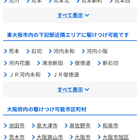
荒川
荒本
荒本北
荒本新町
荒本西
すべて表示
東大阪市内の下記駅近隣エリアに駆けつけ可能です
荒本
石切
河内永和
河内小阪
河内花園
鴻池新田
俊徳道
新石切
ＪＲ河内永和
ＪＲ俊徳道
すべて表示
大阪府内の駆けつけ可能市区町村
池田市
泉大津市
泉佐野市
和泉市
茨木市
大阪狭山市
大阪市
大阪市旭区