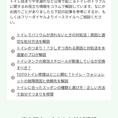
トイレ詰まりや水漏れなど日常で起こるトイレのトラブル
である分流してしまうと排水管の奥で詰まる原因
から水があふれることがあるため、事前に水位
に関するお役立ち情報をコラムで解説しています。なにか
となるため、誤って流してしまった際には
を下げておくことが大切です。また、重曹やクエ
お困りごとがありましたら下記の記事を参考にするか、も
40℃~50℃のお湯を注ぎ、1時間ほど時間をおいて
ン酸を大量に入れすぎると逆に詰まりの原因に
しくはフリーダイヤルよりイースマイルへご相談くださ
い。
から流してください。
なることもあるため、分量を守って作業を行いま
しょう。改善しない場合は無理をせず専門業者に
おむつや猫砂なども流してはいけないものです。
トイレでバリウムが流れないときの対処法｜原因と適
相談するのがおすすめです。
これらの製品は水を吸って膨張するため、排水管
切な処分方法を解説
の奥で膨らみ、水の流れをせき止めてしまうこ
トイレのつまり！？少しずつ流れる原因と対処法を水
とで詰まりを引き起こします。なかにはトイレに
道屋のプロが解説
トイレタンクの発泡スチロールが膨張しているが交換
流してもOKという商品もありますが、大量に流
すべき？
すのは詰まりの原因となりますので少量ずつ流す
TOTOトイレ修理はどこに頼む？トイレ・ウォシュレ
ようにしてください。
ットの故障原因と依頼先を解説
スマートフォンやアクセサリを誤って便器内に落
トイレに合ったスッポンの種類と選び方｜正しい方法
下させてしまうことでのトイレつまりも実際に発
で自分でつまりを修理
生しています。ここで挙げたような硬い異物は便
器や排水管を傷つける可能性があるのでゴム手
袋を装着して除去するようにしてください。無理