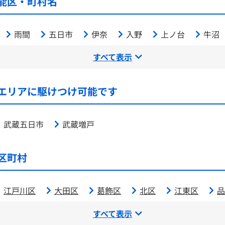
能区・町村名
雨間
五日市
伊奈
入野
上ノ台
牛沼
すべて表示
エリアに駆けつけ可能です
武蔵五日市
武蔵増戸
区町村
江戸川区
大田区
葛飾区
北区
江東区
品
すべて表示