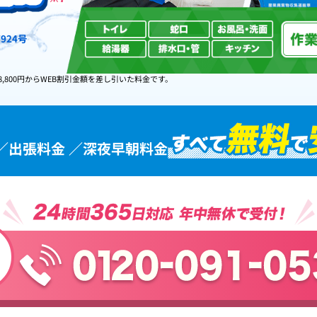
924号
8,800円からWEB割引金額を差し引いた料金です。
／出張料金 ／深夜早朝料金