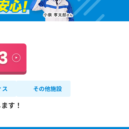
ィス
その他施設
します！