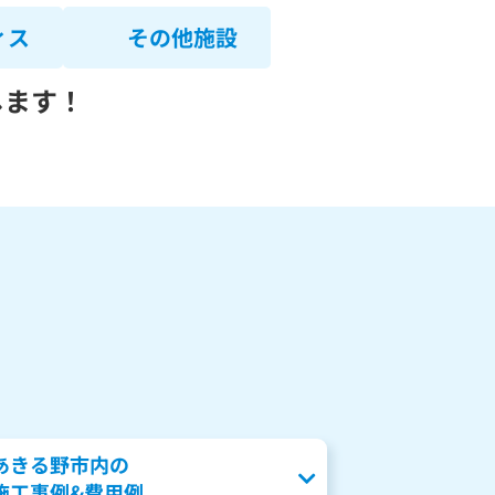
ィス
その他施設
します！
あきる野市内の
施工事例&費用例