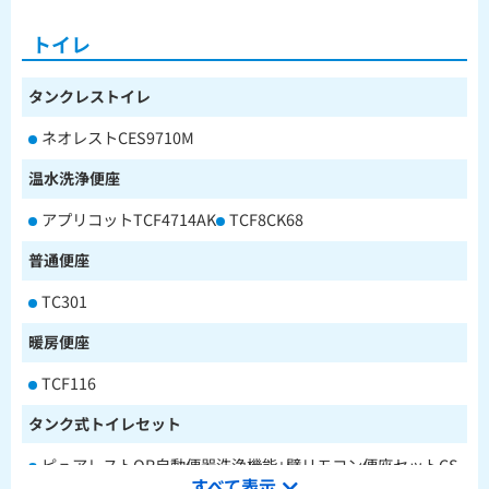
トイレ
タンクレストイレ
ネオレストCES9710M
温水洗浄便座
アプリコットTCF4714AK
TCF8CK68
普通便座
TC301
暖房便座
TCF116
タンク式トイレセット
ピュアレストQR自動便器洗浄機能+壁リモコン便座セットCS
すべて表示
232BM+SH233BA+TCF4714AK