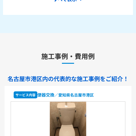
ピュアレストQR本体操作型便座セットCS232BM+SH233BA
+TCF8CK68
水栓金具
キッチン用水栓金具
施工事例・費用例
TKS05321J
TKS05321Z
TKS05305JA
TKS05305ZA
TKS05320J
TKS05301J
TKS05311J
TKS05310J
TKS05304J
TKS05309J +分岐金具(THF22R)
名古屋市港区内の代表的な
施工事例をご紹介！
洗面化粧台用水栓金具
TLHG30ES
TLHG30ERZ
TLN32TEFR
TLN32TEFRZ
便器交換
／愛知県名古屋市港区
サービス内容
TLHG31AEFR
TLHG31AEFZ
TLHG30EGR
TLHG30EGZ
TLS05301J
TLS05301Z
TLG05301J
TLG05301Z
TLC32ER
TLC32ERZ
LF-E345SYCN
洗濯機用水栓金具
TW11R
TW11RF