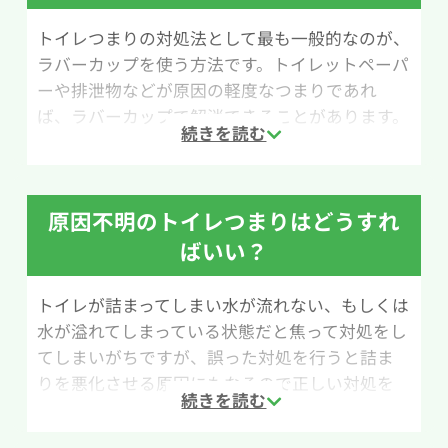
トイレつまりの対処法として最も一般的なのが、
ラバーカップを使う方法です。トイレットペーパ
ーや排泄物などが原因の軽度なつまりであれ
ば、ラバーカップで解消できることがあります。
ラバーカップはホームセンターやネットショップ
で1,000円前後で購入できるため、万が一のトラ
ブルに備えて1つ用意しておくと安心です。
原因不明のトイレつまりはどうすれ
用意するものは、ラバーカップ、水、大きめのビ
ばいい？
ニール袋です。作業の際は水が飛び散る可能性が
あるため、便器の周囲をビニール袋などで覆って
トイレが詰まってしまい水が流れない、もしくは
養生しておくと掃除の手間を減らせます。
水が溢れてしまっている状態だと焦って対処をし
てしまいがちですが、誤った対処を行うと詰ま
作業手順は次の通りです。まずラバーカップを排
りを悪化させる原因にもなるので正しい対処を
水口にしっかり密着させます。次にカップをゆっ
行ってください。
くり押し込み、中の空気を抜いて密閉状態を作り
ます。その後、勢いよく引き上げる動作を行い、