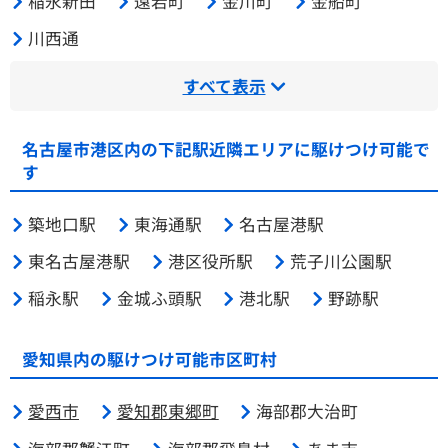
稲永新田
遠若町
金川町
金船町
川西通
すべて表示
名古屋市港区内の下記駅近隣エリアに駆けつけ可能で
す
築地口駅
東海通駅
名古屋港駅
東名古屋港駅
港区役所駅
荒子川公園駅
稲永駅
金城ふ頭駅
港北駅
野跡駅
愛知県内の駆けつけ可能市区町村
愛西市
愛知郡東郷町
海部郡大治町