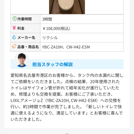
浴室用水栓金具
TBV03401J1
TBV03401Z1
TBV03423J1
TBV03423Z1
作業時間
3時間
料金
￥108,000(税込)
洗面化粧台
メーカー名
リクシル
品番・商品名
YBC-ZA10H、CW-H42-ESM
VシリーズLMPB060A1GDC1G+LDPB060BAGEN2
VシリーズLMPB075A1GDC1G+LDPB075BAGEN2
VシリーズLMPB075A3GDC1G+LDPB075BAGEN2
担当スタッフの解説
VシリーズLMPB075B1GDC1G+LDPB075BAGEN2
VシリーズLMPB075B3GDC1G+LDPB075BAGEN2
愛知県名古屋市港区のお客様から、タンク内の水漏れに関し
てご依頼をいただきました。点検の結果、20年使用された
浴室
トイレはサイフォン管が折れて経年劣化が進行していたた
め、修理よりも交換を提案。お客様にご了承いただき、
シンラ
サザナ
LIXILアメージュZ（YBC-ZA10H, CW-H42-ESM）への交換を
行い、約3時間で作業が完了しました。「新しいトイレで快
キッチン
適に使えるようになり、満足しています」とお客様に喜んで
いただきました。
ミッテ