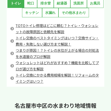
合は、無理をせず専門業者へ相談することをお
トイレ
蛇口
排水管
給湯器
洗面所
お風呂
物を流そうと硬い棒などで押し出そうとする行為
すすめします。
も非常に危険です。流してはいけないものが奥へ
キッチン
水漏れ
その他水まわり
入り込んでしまうと除去する際にも大変ですし、
奥で詰まってしまう可能性もあります。さらに硬
TOTOトイレ修理はどこに頼む？トイレ・ウォシュレ
い棒で便器内をかき回すのは便器や排水管に傷
ットの故障原因と依頼先を解説
をつけてしまう可能性があり、これが原因で水漏
トイレ交換のベストタイミングはいつ？交換サイン・
費用・失敗しない選び方まで解説！
れが発生するケースも少なくありません。
つまりが原因！？トイレの水位が上がる場合の対処法
急なトイレつまりが起きた際には慌てて対処す
を水道屋のプロが解説
るのではなく、水道業者へ依頼することも頭に
ウォシュレットはどれがおすすめ？機能を比較してプ
入れておいてください。
ロが選び方を解説
トイレ交換にかかる費用相場を解説！リフォームのタ
イミングはいつ？
名古屋市中区の
水まわり地域情報