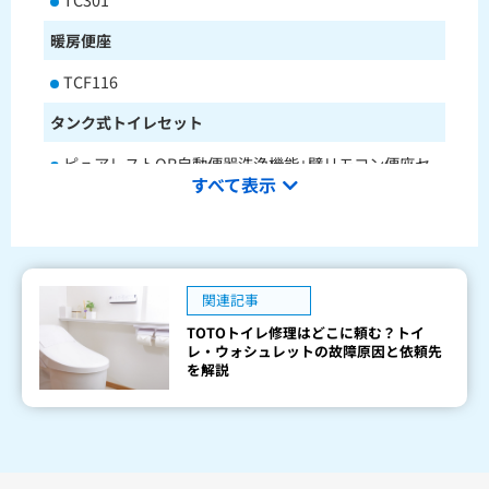
暖房便座
TCF116
タンク式トイレセット
ピュアレストQR自動便器洗浄機能+壁リモコン便座セ
すべて表示
ットCS232BM+SH233BA+TCF4714AK
ピュアレストQR本体操作型便座セットCS232BM+SH2
33BA+TCF8CK68
水栓金具
関連記事
TOTOトイレ修理はどこに頼む？トイ
キッチン用水栓金具
レ・ウォシュレットの故障原因と依頼先
を解説
TKS05321J
TKS05321Z
TKS05305JA
TKS05305ZA
TKS05320J
TKS05301J
TKS05311J
TKS05310J
TKS05304J
TKS05309J +分岐金具(THF22R)