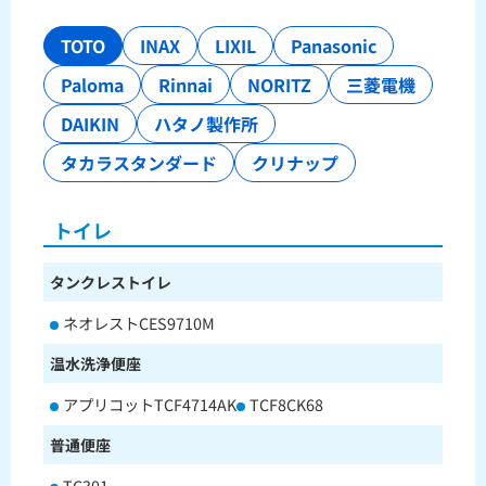
TOTO
INAX
LIXIL
Panasonic
Paloma
Rinnai
NORITZ
三菱電機
DAIKIN
ハタノ製作所
タカラスタンダード
クリナップ
トイレ
タンクレストイレ
ネオレストCES9710M
温水洗浄便座
アプリコットTCF4714AK
TCF8CK68
普通便座
TC301