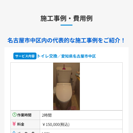
洗面化粧台用水栓金具
TLHG30ES
TLHG30ERZ
TLN32TEFR
施工事例・費用例
TLN32TEFRZ
TLHG31AEFR
TLHG31AEFZ
TLHG30EGR
TLHG30EGZ
TLS05301J
TLS05301Z
TLG05301J
TLG05301Z
TLC32ER
TLC32ERZ
LF-E345SYCN
名古屋市中区内の代表的な
施工事例をご紹介！
洗濯機用水栓金具
トイレ交換
／愛知県名古屋市中区
サービス内容
TW11R
TW11RF
浴室用水栓金具
TBV03401J1
TBV03401Z1
TBV03423J1
TBV03423Z1
洗面化粧台
作業時間
2時間
VシリーズLMPB060A1GDC1G+LDPB060BAGEN2
VシリーズLMPB075A1GDC1G+LDPB075BAGEN2
料金
￥150,000(税込)
VシリーズLMPB075A3GDC1G+LDPB075BAGEN2