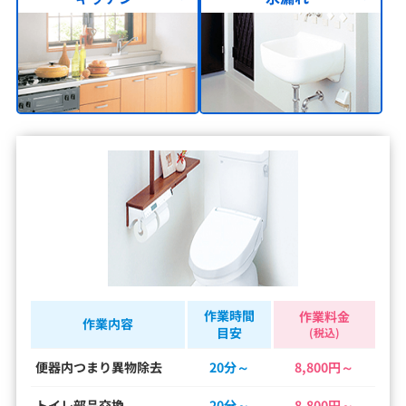
作業時間
作業料金
作業内容
目安
(税込)
便器内つまり異物除去
20分～
8,800円～
トイレ部品交換
20分～
8,800円～