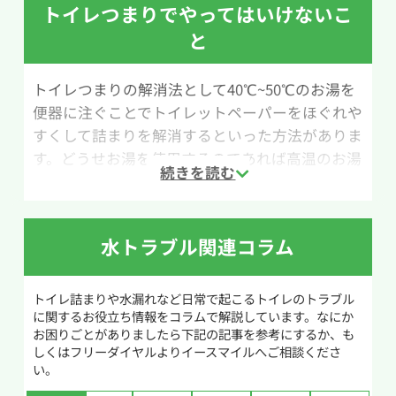
トイレつまりでやってはいけないこ
す。
と
ただし、ワイヤー式トイレクリーナーは本来排水
管の内部を掃除するための道具のため、扱いに
トイレつまりの解消法として40℃~50℃のお湯を
慣れていないと使い方が難しいと感じる場合もあ
便器に注ぐことでトイレットペーパーをほぐれや
ります。無理に押し込んだり強くこすったりする
すくして詰まりを解消するといった方法がありま
と、排水管や便器を傷つける恐れがあるため慎重
す。どうせお湯を使用するのであれば高温のお湯
に作業を行いましょう。
のほうが効果がありそうなどと考えて高温のお湯
を流す方がいますが絶対にやめてください。
作業手順は次の通りです。まず、ワイヤーの先端
に付いているブラシヘッドを便器内の排水口にゆ
便器は陶器でできているため急激な温度変化に
水トラブル関連コラム
っくり差し込みます。詰まりに当たった感触があ
弱いです。水に触れているため温度は低く、ここ
ったら、柄を回しながら少しずつ動かし、詰ま
に熱湯を注ぐと便器が割れてしまうことがありま
りの原因をほぐしていきます。もしトイレットペ
トイレ詰まりや水漏れなど日常で起こるトイレのトラブル
す。便器が割れてしまうとトイレの交換が必要に
に関するお役立ち情報をコラムで解説しています。なにか
ーパーが原因であれば、削りながら奥へ押し流
なり修理費用も高額になるので注意してくださ
お困りごとがありましたら下記の記事を参考にするか、も
すことで解消できる場合があります。
しくはフリーダイヤルよりイースマイルへご相談くださ
い。
い。
作業しても改善しない場合や奥で詰まっている場
また、トイレつまりに気づいた際に無理やり異