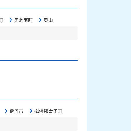
町
奥池南町
奥山
伊丹市
揖保郡太子町