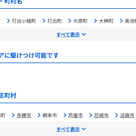
・町村名
町
打出小槌町
打出町
大原町
大桝町
奥池
すべて表示
アに駆けつけ可能です
区町村
郡町
赤穂市
朝来市
芦屋市
尼崎市
淡路市
すべて表示