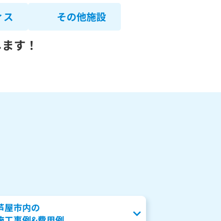
ィス
その他施設
します！
芦屋市内の
施工事例&費用例