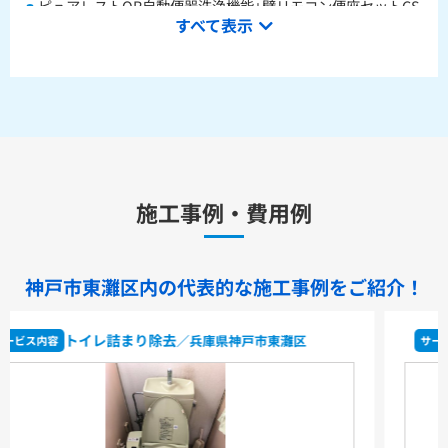
ピュアレストQR自動便器洗浄機能+壁リモコン便座セットCS
すべて表示
232BM+SH233BA+TCF4714AK
ピュアレストQR本体操作型便座セットCS232BM+SH233BA
+TCF8CK68
水栓金具
キッチン用水栓金具
施工事例・費用例
TKS05321J
TKS05321Z
TKS05305JA
TKS05305ZA
TKS05320J
TKS05301J
TKS05311J
TKS05310J
TKS05304J
TKS05309J +分岐金具(THF22R)
神戸市東灘区内の代表的な
施工事例をご紹介！
洗面化粧台用水栓金具
TLHG30ES
TLHG30ERZ
TLN32TEFR
TLN32TEFRZ
便器交換
／兵庫県神戸市東灘区
サービス内容
TLHG31AEFR
TLHG31AEFZ
TLHG30EGR
TLHG30EGZ
TLS05301J
TLS05301Z
TLG05301J
TLG05301Z
TLC32ER
TLC32ERZ
LF-E345SYCN
洗濯機用水栓金具