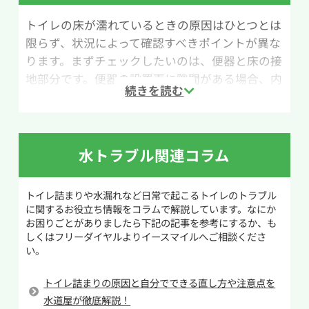
管の内部を掃除するための道具のため、扱いに
トイレの床が濡れているときの原因はひとつとは
慣れていないと使い方が難しいと感じる場合もあ
限らず、状況によって確認すべきポイントが異な
ります。無理に押し込んだり強くこすったりする
ります。まずチェックしたいのは、便器と床の接
と、排水管や便器を傷つける恐れがあるため慎重
地部分です。便器の設置面に隙間がある場合、内
に作業を行いましょう。
部の排水が漏れ出して床が濡れることがありま
す。特に、使用後にじわじわと水が広がる場合は
作業手順は次の通りです。まず、ワイヤーの先端
注意が必要です。
に付いているブラシヘッドを便器内の排水口にゆ
っくり差し込みます。詰まりに当たった感触があ
水トラブル関連コラム
次に確認したいのが、給水管や止水栓まわりで
ったら、柄を回しながら少しずつ動かし、詰ま
す。ナットの緩みやパッキンの劣化により、水が
りの原因をほぐしていきます。もしトイレットペ
トイレ詰まりや水漏れなど日常で起こるトイレのトラブル
伝って床に落ちているケースも少なくありませ
ーパーが原因であれば、削りながら奥へ押し流
に関するお役立ち情報をコラムで解説しています。なにか
ん。タンクの横や後ろに水滴が付いていないか、
すことで解消できる場合があります。
お困りごとがありましたら下記の記事を参考にするか、も
触って湿っていないかを確認してみましょう。ま
しくはフリーダイヤルよりイースマイルへご相談くださ
い。
た、タンク内部の部品不良によって水があふれ、
作業しても改善しない場合や奥で詰まっている場
外に漏れていることもあります。
合は、無理をせず専門業者へ相談することをお
トイレ詰まりの原因と自分でできる直し方や注意点を
すすめします。
意外と多いのが、結露による床濡れです。特に夏
水道屋が徹底解説！