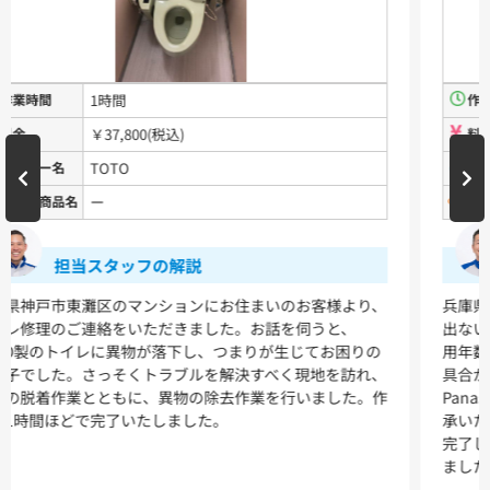
TW11R
TW11RF
浴室用水栓金具
TBV03401J1
TBV03401Z1
TBV03423J1
TBV03423Z1
作業時間
1時間30分
料金
￥153,748(税込)
洗面化粧台
メーカー名
Panasonic
品番・商品名
アラウーノS2
VシリーズLMPB060A1GDC1G+LDPB060BAGEN2
VシリーズLMPB075A1GDC1G+LDPB075BAGEN2
VシリーズLMPB075A3GDC1G+LDPB075BAGEN2
担当スタッフの解説
VシリーズLMPB075B1GDC1G+LDPB075BAGEN2
VシリーズLMPB075B3GDC1G+LDPB075BAGEN2
兵庫県神戸市東灘区のお客様より、トイレのタンクから水が
出ないとのご相談をいただきました。確認したところ、ご使
浴室
用年数15年以上による経年劣化で部品が摩耗しており、不
具合が発生していました。お客様に状況をご説明し、
シンラ
サザナ
PanasonicのアラウーノS2への交換をご提案したところご了
承いただき、交換作業を行いました。作業は約1時間30分で
キッチン
完了し、迅速かつ丁寧な対応でお客様に大変ご満足いただき
ました。
ミッテ