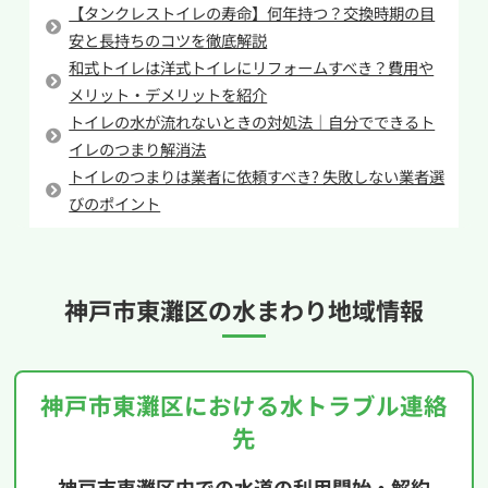
場や湿度の高い時期は、便器やタンクの表面に
【タンクレストイレの寿命】何年持つ？交換時期の目
結露が発生し、その水が床に垂れて濡れているよ
安と長持ちのコツを徹底解説
和式トイレは洋式トイレにリフォームすべき？費用や
うに見えることがあります。この場合は、水漏れ
メリット・デメリットを紹介
ではないため換気や断熱対策で改善することが
トイレの水が流れないときの対処法｜自分でできるト
あります。
イレのつまり解消法
一時的な濡れであれば様子を見ることもできます
トイレのつまりは業者に依頼すべき? 失敗しない業者選
が、何度も同じ場所が濡れる、範囲が広がってい
びのポイント
るといった場合は、内部でトラブルが起きてい
る可能性があります。原因が特定できないときや
不安が残る場合は、専門業者に相談すると安心
神戸市東灘区の
水まわり地域情報
です。
神戸市東灘区における水トラブル連絡
先
神戸市東灘区内での水道の利用開始・解約