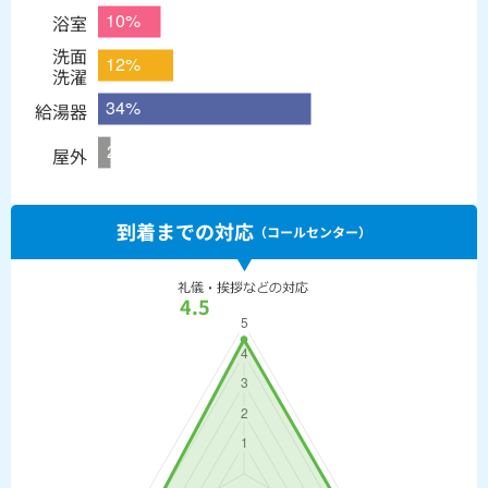
浴室
洗面
洗濯
給湯器
屋外
到着までの対応
（コールセンター）
4.5