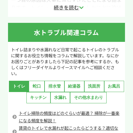
に作業を行いましょう。
りです。トイレットペーパーはたしかに水に溶け
やすく作られており、トイレへ流しても良いもの
作業手順は次の通りです。まず、ワイヤーの先端
ですが一度に大量のトイレットペーパーを流す
に付いているブラシヘッドを便器内の排水口にゆ
のは詰まりの原因になるため注意してください。
水トラブル関連コラム
っくり差し込みます。詰まりに当たった感触があ
大量にトイレットペーパーを使用する際には何
ったら、柄を回しながら少しずつ動かし、詰ま
回かに分けて流すなどの工夫をしてトイレを使う
りの原因をほぐしていきます。もしトイレットペ
トイレ詰まりや水漏れなど日常で起こるトイレのトラブル
ことでトイレつまりの予防になります。
に関するお役立ち情報をコラムで解説しています。なにか
ーパーが原因であれば、削りながら奥へ押し流
お困りごとがありましたら下記の記事を参考にするか、も
すことで解消できる場合があります。
二つ目の原因は流す際に使用する水量が少ない
しくはフリーダイヤルよりイースマイルへご相談くださ
い。
ことです。通常大便器には大と小の二通りの流し
作業しても改善しない場合や奥で詰まっている場
方があります。トイレットペーパーを使用するに
合は、無理をせず専門業者へ相談することをお
トイレ
蛇口
排水管
給湯器
洗面所
お風呂
も関わらず節水のためなどの理由で小で流した
すすめします。
場合、トイレットペーパーを押し流すための水
キッチン
水漏れ
その他水まわり
量に及ばずに排水管でつまらせてしまう可能性
があります。確かに使用する水量は節約になりま
トイレ掃除の頻度はどのぐらいが最適？ 掃除が一番楽
すがせいぜい1L~2Lの差なので約0.3円ほど。毎日
になる頻度を解説！
1回節約した場合でも10円にも満たないため節約
賃貸のトイレで水漏れが起こったらどうする？適切な