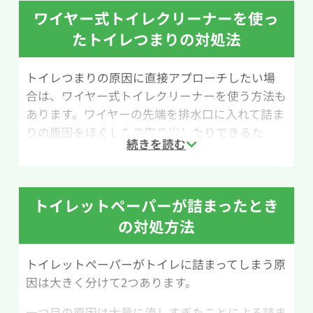
ワイヤー式トイレクリーナーを使っ
たトイレつまりの対処法
トイレつまりの原因に直接アプローチしたい場
合は、ワイヤー式トイレクリーナーを使う方法も
あります。ワイヤーの先端を排水口に入れて詰ま
りの原因をほぐしたり取り出したりできるた
め、ラバーカップ（すっぽん）で改善しない場合
に試されることが多い道具です。ホームセンター
やネットショップでも比較的手軽に購入できま
トイレットペーパーが詰まったとき
す。
の対処方法
ただし、ワイヤー式トイレクリーナーは本来排水
管の内部を掃除するための道具のため、扱いに
トイレットペーパーがトイレに詰まってしまう原
慣れていないと使い方が難しいと感じる場合もあ
因は大きく分けて2つあります。
ります。無理に押し込んだり強くこすったりする
と、排水管や便器を傷つける恐れがあるため慎重
一つ目の原因は大量に流しすぎたことによる詰ま