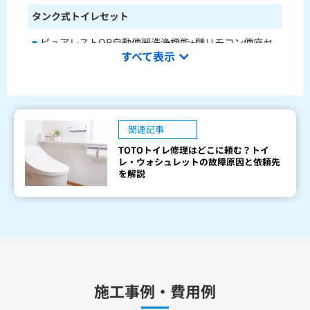
タンク式トイレセット
ピュアレストQR自動便器洗浄機能+壁リモコン便座セ
すべて表示
ットCS232BM+SH233BA+TCF4714AK
ピュアレストQR本体操作型便座セットCS232BM+SH2
33BA+TCF8CK68
水栓金具
関連記事
TOTOトイレ修理はどこに頼む？トイ
キッチン用水栓金具
レ・ウォシュレットの故障原因と依頼先
を解説
TKS05321J
TKS05321Z
TKS05305JA
TKS05305ZA
TKS05320J
TKS05301J
TKS05311J
TKS05310J
TKS05304J
TKS05309J +分岐金具(THF22R)
洗面化粧台用水栓金具
TLHG30ES
TLHG30ERZ
TLN32TEFR
施工事例・費用例
TLN32TEFRZ
TLHG31AEFR
TLHG31AEFZ
TLHG30EGR
TLHG30EGZ
TLS05301J