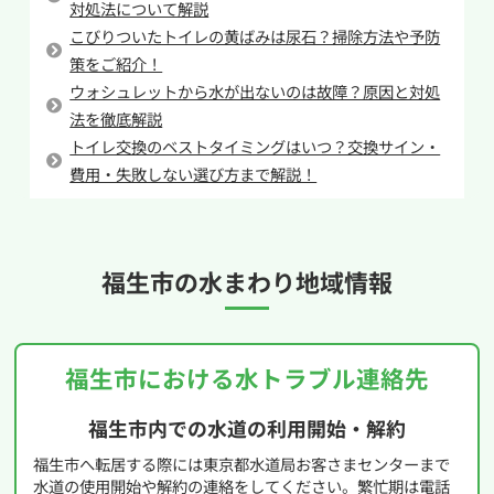
対処法について解説
としての効果は薄いです。
こびりついたトイレの黄ばみは尿石？掃除方法や予防
しかし、トイレが詰まってしまえば修理には最低
策をご紹介！
でも8,000円近いお金がかかります。無理な節約
ウォシュレットから水が出ないのは故障？原因と対処
をしてトイレつまりを起こしてしまっては本末転
法を徹底解説
倒なので正しい水量で流すようにしましょう。
トイレ交換のベストタイミングはいつ？交換サイン・
費用・失敗しない選び方まで解説！
福生市の
水まわり地域情報
福生市における水トラブル連絡先
福生市内での水道の利用開始・解約
福生市へ転居する際には東京都水道局お客さまセンターまで
水道の使用開始や解約の連絡をしてください。繁忙期は電話