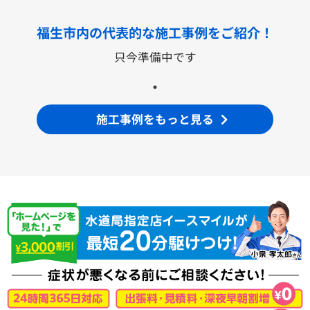
TLS05301Z
TLG05301J
TLG05301Z
TLC32ER
TLC32ERZ
LF-E345SYCN
福生市内の代表的な
施工事例をご紹介！
洗濯機用水栓金具
只今準備中です
TW11R
TW11RF
浴室用水栓金具
施工事例をもっと見る
TBV03401J1
TBV03401Z1
TBV03423J1
TBV03423Z1
洗面化粧台
VシリーズLMPB060A1GDC1G+LDPB060BAGEN2
VシリーズLMPB075A1GDC1G+LDPB075BAGEN2
VシリーズLMPB075A3GDC1G+LDPB075BAGEN2
VシリーズLMPB075B1GDC1G+LDPB075BAGEN2
VシリーズLMPB075B3GDC1G+LDPB075BAGEN2
浴室