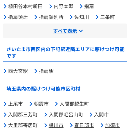
植田谷本村新田
内野本郷
指扇
指扇領辻
指扇領別所
佐知川
三条町
すべて表示
さいたま市西区内の下記駅近隣エリアに駆けつけ可能
です
西大宮駅
指扇駅
埼玉県内の駆けつけ可能市区町村
上尾市
朝霞市
入間郡越生町
入間郡三芳町
入間郡毛呂山町
入間市
大里郡寄居町
桶川市
春日部市
加須市