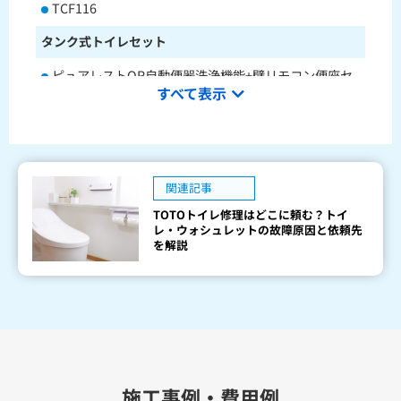
TCF116
タンク式トイレセット
ピュアレストQR自動便器洗浄機能+壁リモコン便座セ
すべて表示
ットCS232BM+SH233BA+TCF4714AK
ピュアレストQR本体操作型便座セットCS232BM+SH2
33BA+TCF8CK68
水栓金具
関連記事
TOTOトイレ修理はどこに頼む？トイ
キッチン用水栓金具
レ・ウォシュレットの故障原因と依頼先
を解説
TKS05321J
TKS05321Z
TKS05305JA
TKS05305ZA
TKS05320J
TKS05301J
TKS05311J
TKS05310J
TKS05304J
TKS05309J +分岐金具(THF22R)
洗面化粧台用水栓金具
TLHG30ES
TLHG30ERZ
TLN32TEFR
施工事例・費用例
TLN32TEFRZ
TLHG31AEFR
TLHG31AEFZ