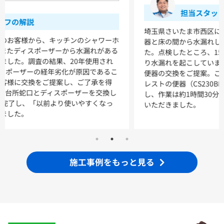
浴室
担当スタッフの解説
シンラ
サザナ
埼玉県さいたま市西区にお住まいのお客様から、トイレの便
器と床の間から水漏れしているとのご連絡をいただきまし
キッチン
た。点検したところ、15年使用された便器が経年劣化によ
り水漏れを起こしていました。修理では対応が難しいため、
ミッテ
便器の交換をご提案。ご了承いただいたうえでTOTOピュア
レストの便器（CS230BM）と便座（TCF8GK33）に交換
し、作業は約1時間30分で完了しました。お客様にもご満足
いただきました。
施工事例をもっと見る