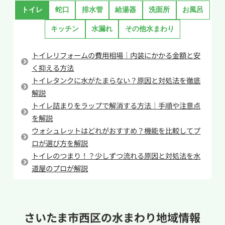
スパナとドライバー、モンキーレンチと新しく
合は、無理に作業を続けず専門業者へ相談する
トイレ
蛇口
排水管
給湯器
洗面所
お風呂
設置する製品を用意してください。工事の際には
ことをおすすめします。
キッチン
水漏れ
その他水まわり
床に水が溢れる可能性があるため、バケツと雑
巾も用意しておくと安心です。
トイレリフォームの費用相場｜内装にかかる金額と安
施工の際にはまずは給水管についている止水栓を
く抑える方法
閉めて水を止めてください。
トイレタンクに水がたまらない？原因と対処法を徹底
解説
その後、給水管を取り外し、分岐金具の取り付
トイレ詰まりをラップで解消する方法｜手順や注意点
けを行います。分機金具を取り付けた後は必要に
を解説
応じて給水管をフレキシブル管へ交換します。給
ウォシュレットはどれがおすすめ？機能を比較してプ
水管の設置が完了したら新しい温水洗浄便座を
ロが選び方を解説
取り付けたのちに止水栓を開き、通水テストを行
トイレのつまり！？少しずつ流れる原因と対処法を水
ってください。
道屋のプロが解説
温水洗浄便座の交換には水まわりの知識のほ
か、設備を正確に取り付ける腕が必要で慣れな
い工事は漏水事故や製品破損にも繋がります。少
さいたま市西区の
水まわり地域情報
しでも不安があれば水道業者へ連絡して取り付け