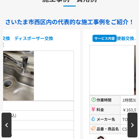
TLHG30EGR
TLHG30EGZ
TLS05301J
TLS05301Z
TLG05301J
TLG05301Z
TLC32ER
TLC32ERZ
LF-E345SYCN
さいたま市西区内の代表的な
施工事例をご紹介！
洗濯機用水栓金具
便器交換
／埼玉県さいたま市西区
サービス内容
TW11R
TW11RF
浴室用水栓金具
TBV03401J1
TBV03401Z1
TBV03423J1
TBV03423Z1
洗面化粧台
作業時間
1時間30分
VシリーズLMPB060A1GDC1G+LDPB060BAGEN2
VシリーズLMPB075A1GDC1G+LDPB075BAGEN2
料金
￥163,944(税込)
VシリーズLMPB075A3GDC1G+LDPB075BAGEN2
VシリーズLMPB075B1GDC1G+LDPB075BAGEN2
メーカー名
TOTO
VシリーズLMPB075B3GDC1G+LDPB075BAGEN2
品番・商品名
CS230BM、TCF8GK33