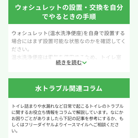
ウォシュレットの設置・交換を自分
用意するものは、ラバーカップ、水、大きめのビ
でやるときの手順
ニール袋です。作業の際は水が飛び散る可能性が
あるため、便器の周囲をビニール袋などで覆って
ウォシュレット(温水洗浄便座)を自身で設置する
養生しておくと掃除の手間を減らせます。
場合にはまず設置可能な状態なのかを確認してく
ださい。
作業手順は次の通りです。まずラバーカップを排
温水洗浄便座は電気を使用するため、トイレ室
水口にしっかり密着させます。次にカップをゆっ
内にコンセントがなければ使用できません。コン
くり押し込み、中の空気を抜いて密閉状態を作り
セントを増設することもできますが、電気工事が
ます。その後、勢いよく引き上げる動作を行い、
必要なほか、付帯工事も発生するため業者へ依
詰まりの原因を引き出します。この動作を何度か
水トラブル関連コラム
頼をするようにしましょう。また、便器にも制限
繰り返し、ゴボゴボと空気が通るような音がす
があり、便器と便座が一体となった一体型トイレ
れば、つまりが解消された可能性があります。
やタンクが外にないタンクレストイレではウォ
トイレ詰まりや水漏れなど日常で起こるトイレのトラブル
つまりが解消されたか確認する際は、いきなり
に関するお役立ち情報をコラムで解説しています。なにか
シュレットの設置や交換ができません。
レバーで大量の水を流すのではなく、バケツやペ
お困りごとがありましたら下記の記事を参考にするか、も
しくはフリーダイヤルよりイースマイルへご相談くださ
温水洗浄便座の設置や交換を行う前にまずは工
ットボトルで少量ずつ水を流して様子を見ると安
い。
具を用意します。
心です。もし改善しない場合や固形物が原因の場